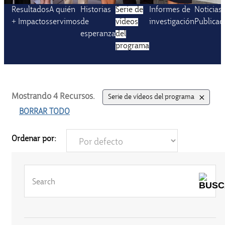
Resultados
A quién
Historias
Serie de
Informes de
Noticias
+ Impactos
servimos
de
vídeos
investigación
Publicac
esperanza
del
programa
+
Mostrando
4
Recursos.
Serie de vídeos del programa
BORRAR TODO
Ordenar por: