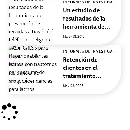
INFORMES DE INVESTIGACIÓN
Un estudio de
resultados de la
herramienta de
prevención de
March 31, 2019
recaídas a través
del teléfono
INFORMES DE INVESTIGACIÓN
inteligente CASA-
Retención de
CHESS para
clientes en el
hispanohablantes
tratamiento
latinos con
residencial de
May 08, 2007
trastornos por
drogodependencias
consumo de
para latinos
sustancias