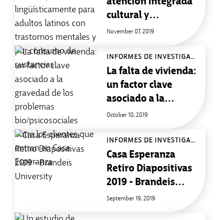
atención integrada
cultural y
lingüísticamente
November 07, 2019
para adultos latinos
con trastornos
INFORMES DE INVESTIGACIÓN
mentales y por
La falta de vivienda:
consumo de
un factor clave
sustancias.
asociado a la
gravedad de los
October 10, 2019
problemas
bio/psicosociales
INFORMES DE INVESTIGACIÓN
entre los clientes
Casa Esperanza
que entran en Casa
Retiro Diapositivas
Esperanza
2019 - Brandeis
University
September 19, 2019