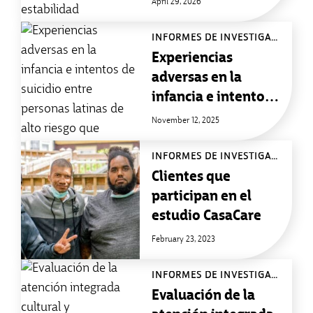
April 29, 2026
el empleo y la
estabilidad
INFORMES DE INVESTIGACIÓN
Experiencias
adversas en la
infancia e intentos
de suicidio entre
November 12, 2025
personas latinas de
alto riesgo que
INFORMES DE INVESTIGACIÓN
ingresan a
Clientes que
tratamiento de
participan en el
salud mental
estudio CasaCare
February 23, 2023
INFORMES DE INVESTIGACIÓN
Evaluación de la