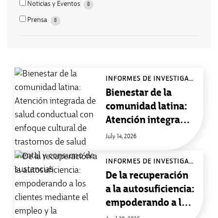
Noticias y Eventos
8
Prensa
8
INFORMES DE INVESTIGACIÓN
Bienestar de la
comunidad latina:
Atención integrada
de salud conductual
July 14, 2026
con enfoque
cultural de
INFORMES DE INVESTIGACIÓN
trastornos de salud
De la recuperación
mental y consumo
a la autosuficiencia:
de sustancias
empoderando a los
clientes mediante