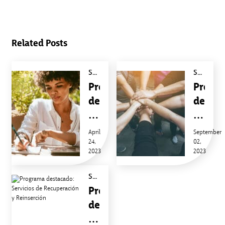
Related Posts
SERIE DE VÍDEOS DEL PROGRAMA
SERIE DE VÍDEOS DEL PROGRAMA
Programa
Progr
destacado:
destac
Empleo
Servic
con
de
April
September
Apoyo
24,
Recupe
02,
2023
2023
y
Reinse
SERIE DE VÍDEOS DEL PROGRAMA
Programa
destacado:
Servicios