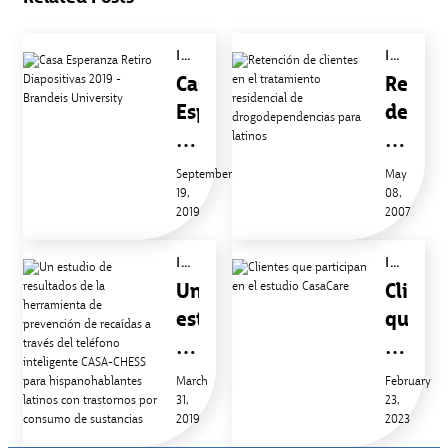
INFORMES DE INVESTIGACIÓN
INFORMES DE INVESTIGACIÓN
Casa
Retenc
Esperanza
de
Retiro
client
Diapositivas
en
September
May
2019
19,
el
08,
2019
2007
-
tratam
Brandeis
reside
INFORMES DE INVESTIGACIÓN
INFORMES DE INVESTIGACIÓN
University
de
Un
Client
drogo
estudio
que
para
de
partic
latino
resultados
en
March
February
de
31,
el
23,
2019
2023
la
estudi