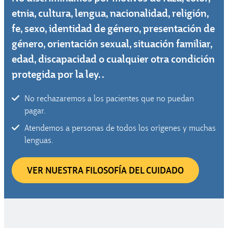
trastornos
etnia, cultura, lengua, nacionalidad, religión,
por
fe, sexo, identidad de género, presentación de
consumo
género, orientación sexual, situación familiar,
de
edad, discapacidad o cualquier otra condición
sustancias
protegida por la ley. .
No rechazaremos a los pacientes que no puedan
pagar.
Atendemos a personas de todos los orígenes y muchas
lenguas.
VER NUESTRA FILOSOFÍA DEL CUIDADO