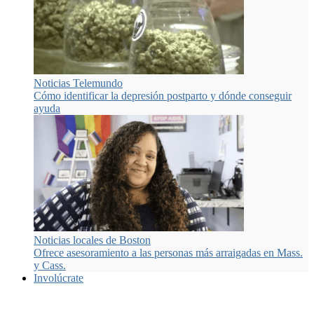
Noticias Telemundo
Cómo identificar la depresión postparto y dónde conseguir
ayuda
Noticias locales de Boston
Ofrece asesoramiento a las personas más arraigadas en Mass.
y Cass.
Involúcrate
Muchas maneras de participar
.