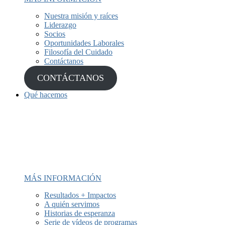
Nuestra misión y raíces
Liderazgo
Socios
Oportunidades Laborales
Filosofía del Cuidado
Contáctanos
CONTÁCTANOS
Qué hacemos
Llevamos desde 1987 prestando
servicios de salud mental y
recuperación a comunidades latinas y
desatendidas.
MÁS INFORMACIÓN
Resultados + Impactos
A quién servimos
Historias de esperanza
Serie de vídeos de programas