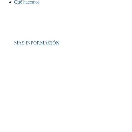
Qué hacemos
Llevamos desde 1987 prestando servici
de salud mental y recuperación a
comunidades latinas y desatendidas.
MÁS INFORMACIÓN