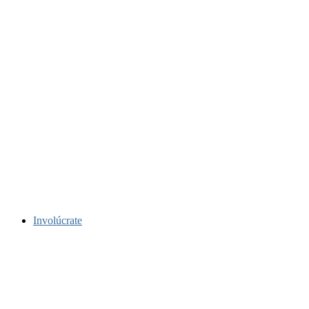
Involúcrate
Muchas maneras de participar
.