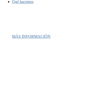
Qué hacemos
Llevamos desde 1987 prestando servici
de salud mental y recuperación a
comunidades latinas y desatendidas.
MÁS INFORMACIÓN