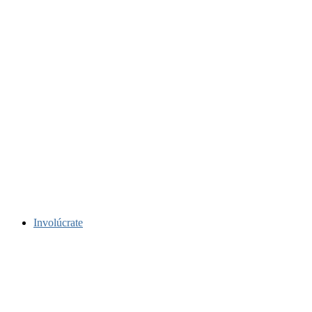
Involúcrate
Muchas maneras de participar
.